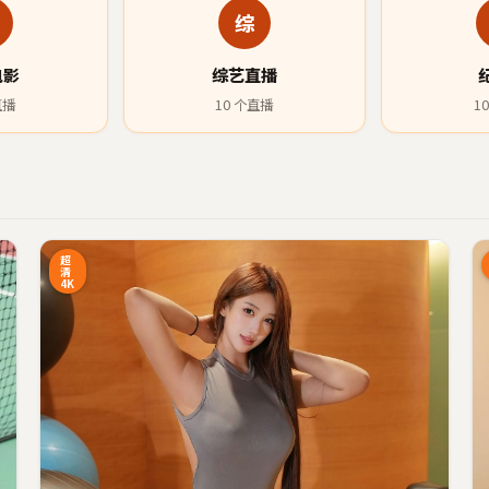
综
电影
综艺直播
直播
10
个直播
10
6:27
28:34
超
清
4K