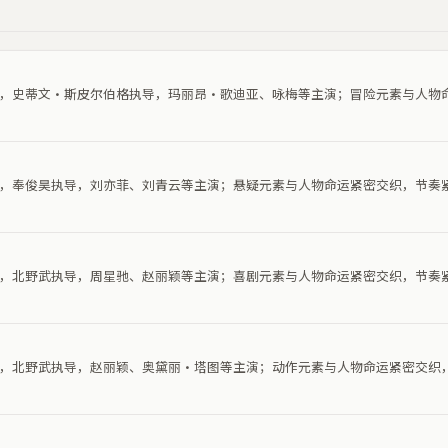
电影，史蒂文·斯皮尔伯格执导，玛丽昂·歌迪亚、咏梅等主演；冒险元素与人物
电影，奉俊昊执导，刘亦菲、刘青云等主演；悬疑元素与人物命运紧密交织，节奏
电影，北野武执导，周星驰、赵丽颖等主演；喜剧元素与人物命运紧密交织，节奏
电影，北野武执导，赵丽颖、奥黛丽·塔图等主演；动作元素与人物命运紧密交织