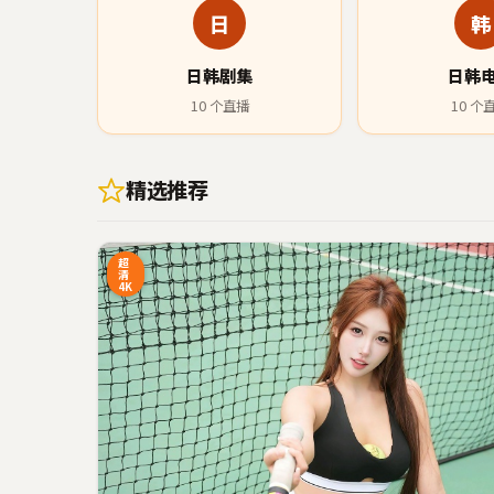
日
韩
日韩剧集
日韩
10
个直播
10
个
精选推荐
22:20
3
超
清
4K