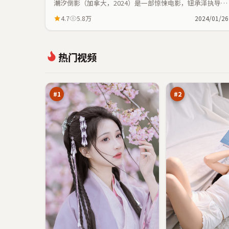
潮汐倒影（加拿大，2024）是一部惊悚电影，钮承泽执导，
胡歌、任素汐等主演；惊悚元素与人物命运紧密交织，节奏
4.7
5.8万
2024/01/26
紧凑。
暗
白
热门视频
夜
沙
列
营
98
98
车
救
万
万
#
1
#
2