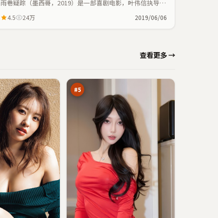
雨巷疑踪（墨西哥，2019）是一部喜剧电影，叶伟信执导，
范伟、安藤樱等主演；喜剧元素与人物命运紧密交织，节奏
4.5
24万
2019/06/06
紧凑。
霓
查看更多 →
虹
默
92
示
万
录
#
5