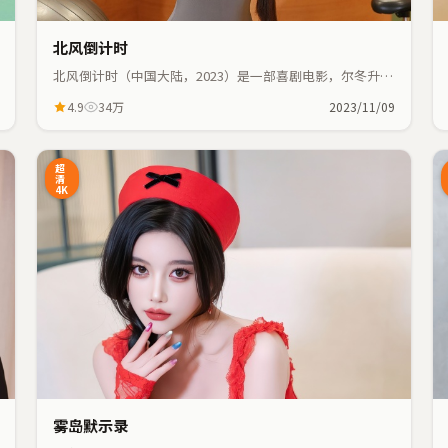
北风倒计时
北风倒计时（中国大陆，2023）是一部喜剧电影，尔冬升执
导，张译、秦海璐等主演；喜剧元素与人物命运紧密交织，
4.9
34万
2023/11/09
节奏紧凑。
8:48
33:55
超
清
4K
雾岛默示录