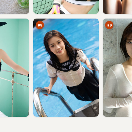
迷
断
城
桥
笔
法
88
88
记
则
万
万
#
8
#
9