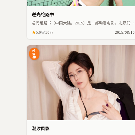
逆光绝路书
逆光绝路书（中国大陆，2015）是一部动漫电影，北野武执
导，河正宇、金敏喜等主演；动漫元素与人物命运紧密交
5.0
10万
2015/08/10
织，节奏紧凑。
93:41
超
清
4K
潮汐倒影