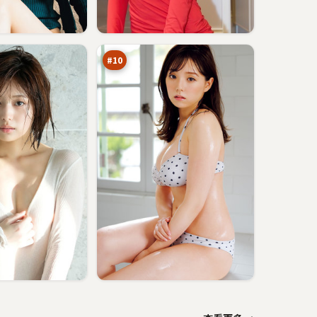
狂
潮
围
87
猎
万
#
10