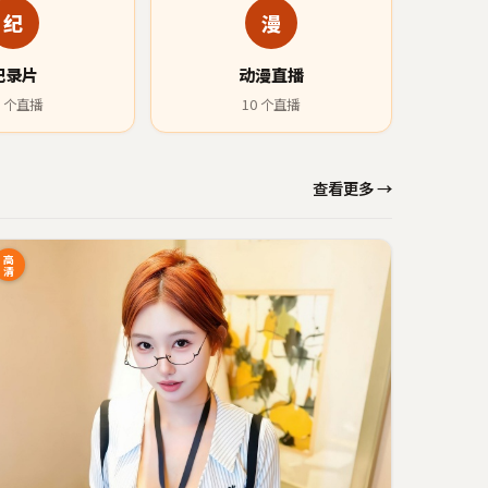
纪
漫
纪录片
动漫直播
个直播
10
个直播
查看更多 →
高
清