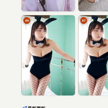
霓
飓
虹
风
信
终
91
88
号
章
万
万
#
6
#
7