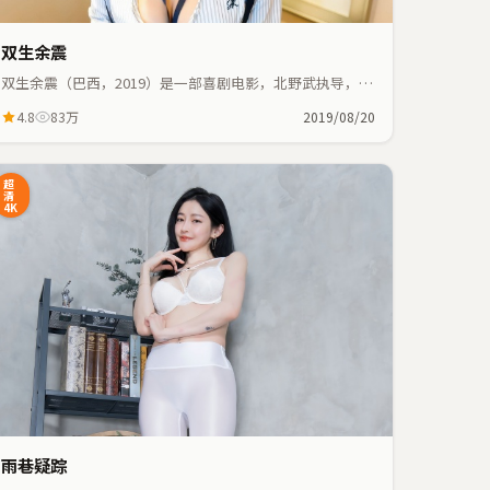
双生余震
双生余震（巴西，2019）是一部喜剧电影，北野武执导，周
星驰、赵丽颖等主演；喜剧元素与人物命运紧密交织，节奏
4.8
83万
2019/08/20
紧凑。
超
清
4K
雨巷疑踪