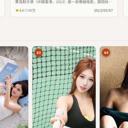
雾岛默示录（中国香港，2013）是一部悬疑电影，路阳执
导，葛优、孙艺珍等主演；悬疑元素与人物命运紧密交织，
4.6
50万
2013/05/07
节奏紧凑。
边
暮
境
色
迷
迷
95
93
雾
雾
万
万
#
3
#
4